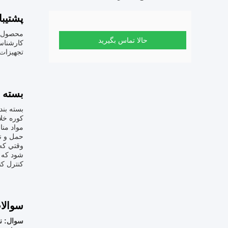
پشتیب
محصول کو
حالا تماس بگیرید
کارشناسا
تجهیزات 
بسته 
بسته بن
کوره خل
مواد من
حمل و ن
وقتي که 
شود که ک
کنترل کنن
سوالا
سوال: ن