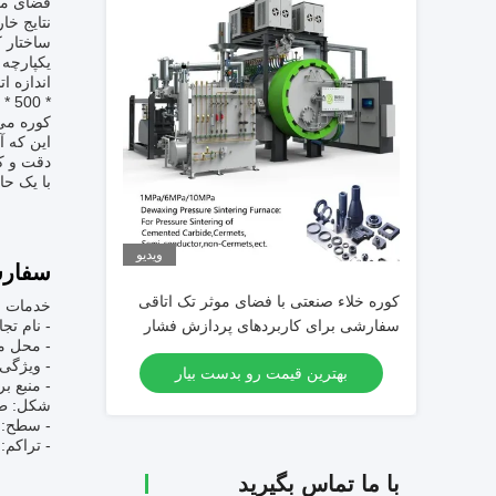
فضای مو
نتايج خا
ساختار ک
یکپارچه
کوره می 
دقت و ک
با یک حا
ویدیو
سفار
کوره خلاء صنعتی با فضای موثر تک اتاقی
خدمات س
سفارشی برای کاربردهای پردازش فشار
- نام تج
- محل م
بالا
- ویژگی
بهترین قیمت رو بدست بیار
- منبع بر
شکل: ط
- سطح: 
- تراکم: 
با ما تماس بگیرید