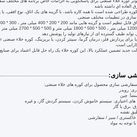
ثر کوره خلاء صنعتی برای پاسخگویی به الزامات خاص برنامه های مختلف سف
رق العاده اي داشته باشه
وره طراحی شده است تا همه کاره باشد، با گزینه های یک اتاق، نوع افقی، یا 
 سازی در تنظیمات مختلف صنعتی.
* 500 * 1200 میلی متر
تواند طیف گسترده ای از نیازهای تولید را پوشش دهد.
ارایی است.
لت جدید تضمین عملکرد بالا، این کوره خلاء یک راه حل قابل اعتماد برای صنایع ب
شی سازی:
فارشی سازی محصول برای کوره های خلاء صنعتی:
اری: رویدر
نشأ: چین
 های اختیاری: سیستم خاموش کردن، سیستم گردش گاز، و غیره
ق: برق یا گاز
بق نقشه
خاکستری / سبز / سفارشی
با توجه به مواد