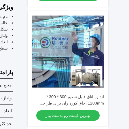
ویژگی
نام م
حالت:
شکل:
ولتاژ منب
ابعاد
سطح:
پارامت
منبع ب
اندازه اتاق قابل تنظیم 300 * 300 *
ولتاژ ت
1200mm اجاق کوره ران برای طراحی
ایمپلنت ران پیشرفته
ابعاد
بهترین قیمت رو بدست بیار
حداکثر 