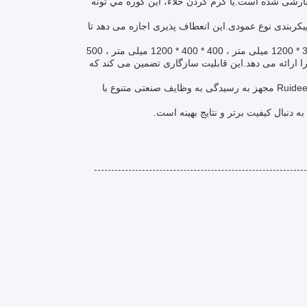
ارشی شده است.یا گرم کردن خلاء، اين کوره مي تونه
پیکربندی نوع عمودی.این انعطاف پذیری اجازه می دهد تا
اندازه اتاق قابل تنظیم است و گزینه هایی مانند 200 * 200 * 400 میلی متر ، 300 * 300 * 1200 میلی متر ، 400 * 400 * 1200 میلی متر ، 500
 ، 500 * 500 * 1800 میلی متر و 500 * 500 * 2700 میلی متر را ارائه می دهد.این قابلیت سازگاری تضمین می کند که
این که آیا برای پردازش فلز، درمان گرما، سینتر کردن، یا بریزینگ، کوره خلاء صنعتی Ruideer مجهز به رسیدگی به وظایف صنعتی متنوع با
ه دنبال کیفیت برتر و نتایج بهینه است.