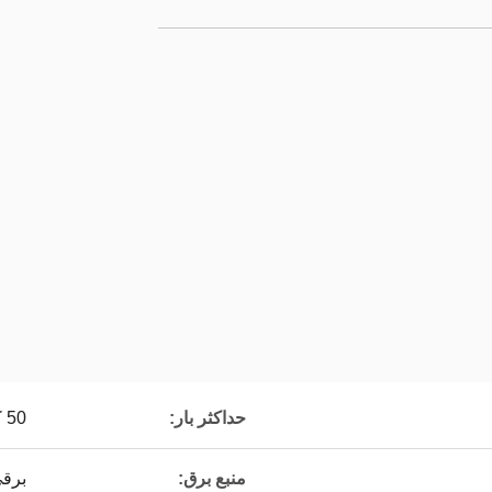
حداکثر بار:
50 کیلوگرم 2500 کیلوگرم
منبع برق:
برقی