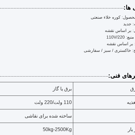
 ها:
حصول: کوره خلاء صنعتی
 جدید
 بر اساس نقشه
ع: 110V/220
: بر اساس نقشه
 خاکستری / سبز / سفارشی
رهای فنی:
رق
برق یا گاز
غذیه
110 ولت/220 ولت
ساخته شده برای نقاشی
بار
50kg-2500Kg