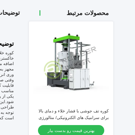
توضیحا
محصولات مرتبط
توضیح
کوره خل
خاکستری،
اضافه می
مجهز به 
وری انرژ
وقتی صحب
قابلیت 
مناسب ب
یکی از 
شود.این 
طراحی ش
کوره تف جوشی با فشار خلاء و دمای بالا
توجه به 
برای سرامیک های الکترونیکی/ متالورژی
است که 
پودر/ مواد مغناطیسی
بهترین قیمت رو بدست بیار