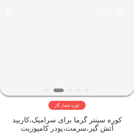
Ruideer
Metallurgy
Equipment
Manufacturing
Co.,Ltd.
All
Rights
Reserved.
خونه
محصولات
درباره
ما
تور
کوره فشار گاز
کارخانه
کوره سینتر گرما برای سرامیک،کاربید
کنترل
آتش گیر،سرمت،پودر کامپوزیت