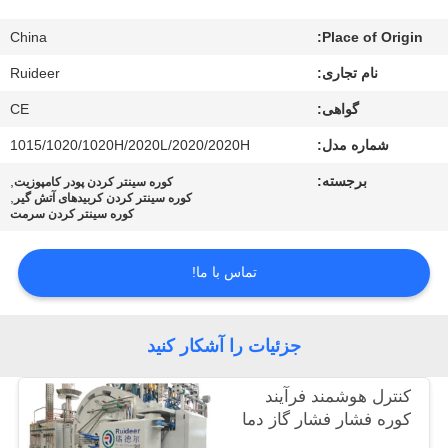
کیفیت
China
Place of Origin:
با
نام تجاری:
Ruideer
ما
گواهی:
CE
تماس
شماره مدل:
1015/1020/1020H/2020L/2020/2020H
بگیرید
برجسته:
,
کوره سینتر کردن پودر کامپوزیت
,
کوره سینتر کردن کربیدهای آتش گیر
کوره سینتر کردن سرمت
درخواست
نقل قول
تماس با ما!
نقشه
جزئیات را آشکار کنید
سایت
کنترل هوشمند فرآیند
کوره فشار فشار گاز دما
سیاست