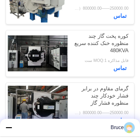
حفظ
250000.00——800000.00（USD） MOQ:1set
تماس
حریم
خصوصی
کوره پخت گاز چند
منظوره خنک کننده سریع
480KVA
قابل مذاکره MOQ:1 ست
تماس
گرمای مقاوم در برابر
فشار خودکار چند
منظوره فشار گاز
250000.00——800000.00（USD） MOQ:1set
تماس
Bruce