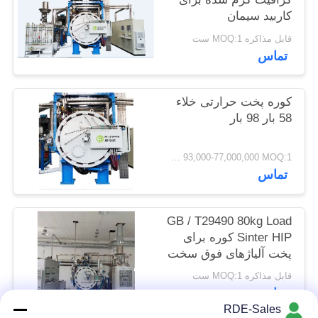
حفظ
کاربید سیمان
حریم
قابل مذاکره MOQ:1 ست
تماس
خصوصی
کوره پخت حرارتی خلاء
58 بار 98 بار
USD 93,000-77,000,000 MOQ:1 مجموعه
تماس
GB / T29490 80kg Load
Sinter HIP کوره برای
پخت آلیاژهای فوق سخت
با خدمات پس از فروش
قابل مذاکره MOQ:1 ست
به موقع.
تماس
RDE-Sales