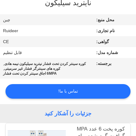
نایترید سیلیکون
کیفیت
محل منبع:
چین
با
نام تجاری:
Ruideer
ما
گواهی:
CE
تماس
شماره مدل:
قابل تنظیم
بگیرید
برجسته:
,
کوره سینتر کردن تحت فشار نیترید سیلیکون نیمه هادی
,
کوره های سینترگر فشار غیر سرمیتی
درخواست
6MPA اجاق سینتر کردن تحت فشار
نقل قول
تماس با ما!
نقشه
سایت
جزئیات را آشکار کنید
کوره پخت 6 عدد MPA
سیاست
گرافیت گرم شده برای