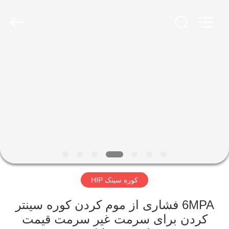
Ruideer
Metallurgy
Equipment
Manufacturing
Co.,Ltd.
All
Rights
Reserved.
خونه
محصولات
درباره
ما
تور
کوره سینک HIP
کارخانه
6MPA فشاری از موم کردن کوره سینتر
کنترل
کردن برای سرمت غیر سرمت قیمت