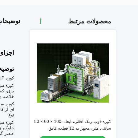
توضیحا
محصولات مرتبط
اجزای گرم
توضیح
کوره HIP سینتر
برق، که 
خلاصه 
ای از کا
نوع
کوره ذوب زنک افقی، ابعاد: 100 × 60 × 50
جلوگیری 
سانتی متر، مجهز به 12 قطعه قایق
عنصر گ
گرافیت