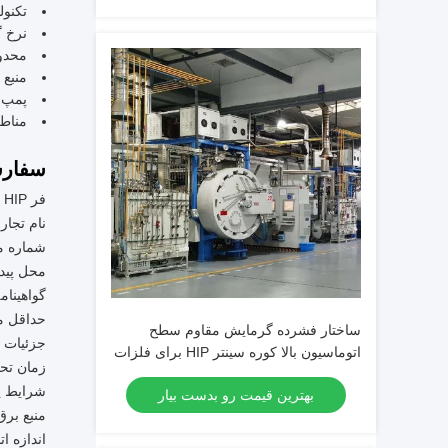
تکنول
نرخ گرمایش 0-10°
محدوده دمای 0-00
منبع برق 380V/50Hz 
پمپ خ
مناطق گرمایش 1 
سفار
فر HIP سینتر - خدمات سفارشی
نام تجاری: er
شماره مدل: r، 98bar
محل پید
گواهینامه: TSG
حداقل مقدا
ساختار فشرده گرمایش مقاوم سطح
جزئیات ب
اتوماسیون بالا کوره سینتر HIP برای فلزات
زمان تحویل: ۵ 
سازی پودر
شرایط پر
بهترین قیمت رو بدست بیار
منبع برق: V/50Hz
اندازه ا