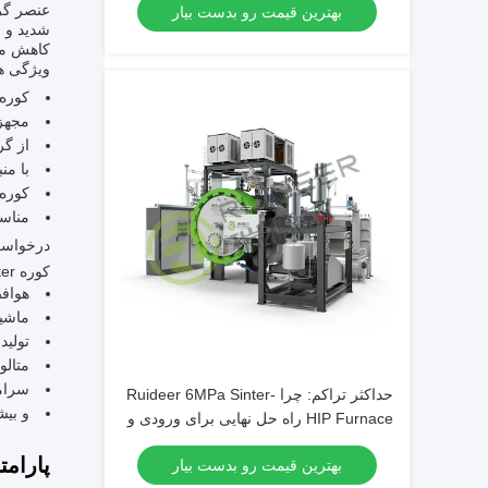
بهترین قیمت رو بدست بیار
شدید و ف
کاهش می
ویژگی ه
کوره ه
مجهز به س
از گر
با منبع برق Hz
کوره 
مناسب
درخواست
کوره HIP Sinter به طور گسترده ای در صنایع مانند:
هواف
ماشی
تولید
متالو
سرام
حداکثر تراکم: چرا Ruideer 6MPa Sinter-
و بیش
HIP Furnace راه حل نهایی برای ورودی و
میله های کربید برتر است
پارامت
بهترین قیمت رو بدست بیار