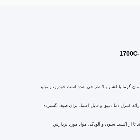
ار و درمان گرما با فشار بالا طراحی شده است.خودرو، و تولید
H با منبع برق 380V/50Hz کار می کند و محدوده دمایی 0-1700°C دارد.ارائه کنترل دما دقیق و قابل اعتماد برای طیف گسترده
 می کند تا از اکسیداسیون و آلودگی مواد مورد پردازش