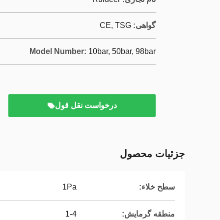
گواهی:
CE, TSG
Model Number:
10bar, 50bar, 98bar
درخواست نقل قول
جزئیات محصول
سطح خلاء:
1Pa
منطقه گرمایش:
1-4