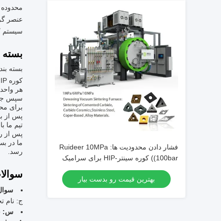
محدوده دما: 0
عنصر گر
سیستم کنت
بسته 
بسته بن
کوره Sinter HIP با دقت بسته بندی و ارسال می شود تا اطمینان حاصل شود که در بهترین شرایط به مقصد می رسد.
هر واحد 
سپس جعبه
برای محم
پس از بس
تیم ما ب
پس از رس
فشار دادن محدودیت ها: Ruideer 10MPa
رسد.
(100bar) کوره سینتر-HIP برای سرامیک
پیشرفته و کربید
سوالا
بهترین قیمت رو بدست بیار
سوال
ج: نام تجار
س: چ