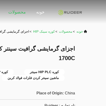
خونه
محصولات
خونه
>
محصولات
>
کوره سینک HIP
>
اجزای گرمایشی گرافیت سینتر کوره IP
1700C
کوره HIP PLC سینتر
کوره HIP گرافیت سینتر
ماشین سینتر کردن فلزات فولاد کربن
Place of Origin:
China
نام تجاری:
Ruideer