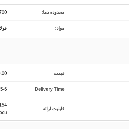
محدوده دما:
00 ℃
مواد:
فولا
قیمت
.00
5-6 months
Delivery Time
154
قابلیت ارائه
docu