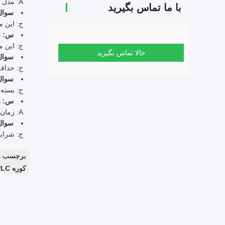
A: مدل های موجود برای این محصول 10bar، 50bar و 98bar هستند.
با ما تماس بگیرید
سوال
ج: این 
س: ای
ج: این محصو
حالا تماس بگیرید
سوال
ج: حداقل 
سوال
ج: بسته
س: ز
A: زمان تحویل این محصول 5 تا 6 ماه است.
سوال
ج: شرایط پرد
برچسب ه
کوره HIP PLC سینتر,کوره HIP گرافیت سینتر,ماشین سینتر کردن فلزات فولاد کربن