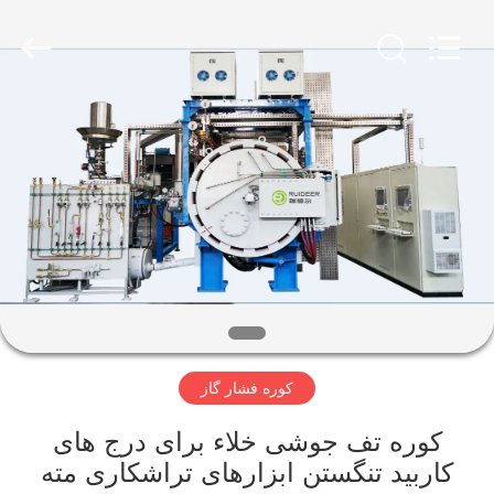
Ruideer
Metallurgy
Equipment
Manufacturing
Co.,Ltd.
All
Rights
Reserved.
خونه
محصولات
درباره
ما
تور
کوره فشار گاز
کارخانه
کوره تف جوشی خلاء برای درج های
کنترل
کاربید تنگستن ابزارهای تراشکاری مته