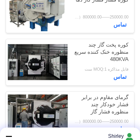
حفظ
حریم
250000.00——800000.00（USD） MOQ:1set
تماس
خصوصی
کوره پخت گاز چند
منظوره خنک کننده سریع
480KVA
قابل مذاکره MOQ:1 ست
تماس
گرمای مقاوم در برابر
فشار خودکار چند
منظوره فشار گاز
250000.00——800000.00（USD） MOQ:1set
تماس
Shirley