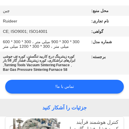
کیفیت
محل منبع:
چین
با
نام تجاری:
Ruideer
ما
گواهی:
CE; ISO9001; ISO14001
تماس
شماره مدل:
300 * 300 * 900 میلی متر ، 300 * 300 * 600
میلی متر ، 300 * 300 * 1200 میلی متر
بگیرید
برجسته:
کوره زینترینگ درج کاربید تنگستن، کوره تف جوشی
ابزارهای تراشکاری، کوره زینترینگ فشار گاز 58 بار
,
,
Turning Tools Vacuum Sintering Furnace
درخواست
58 Bar Gas Pressure Sintering Furnace
نقل قول
تماس با ما!
نقشه
سایت
جزئیات را آشکار کنید
کنترل هوشمند فرآیند
سیاست
کوره فشار فشار گاز دما