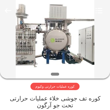
Ruideer
Metallurgy
Equipment
Manufacturing
Co.,Ltd.
All
Rights
Reserved.
خونه
محصولات
درباره
ما
تور
کوره عملیات حرارتی وکیوم
کارخانه
کوره تف جوشی خلاء عملیات حرارتی
کنترل
تحت جو آرگون