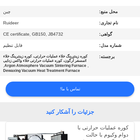
کیفیت
محل منبع:
چین
با
نام تجاری:
Ruideer
ما
گواهی:
CE certificate, GB150, JB4732
تماس
شماره مدل:
قابل تنظیم
بگیرید
برجسته:
کوره زینترینگ خلاء عملیات حرارتی، کوره زینترینگ خلاء
اتمسفر آرگون، کوره عملیات حرارتی خلاء واکس زدایی
,
,
Argon Atmosphere Vacuum Sintering Furnace
Dewaxing Vacuum Heat Treatment Furnace
درخواست
نقل قول
تماس با ما!
نقشه
جزئیات را آشکار کنید
سایت
کوره عملیات حرارتی با
دوام وکیوم با حالت
سیاست