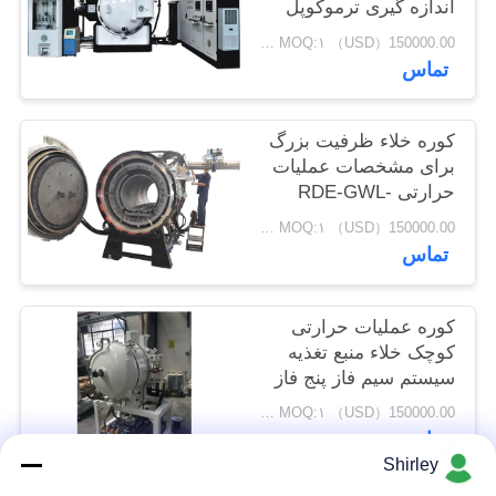
اندازه گیری ترموکوپل
حفظ
WRe5-26
150000.00（USD） MOQ:۱ عدد
حریم
تماس
خصوصی
کوره خلاء ظرفیت بزرگ
برای مشخصات عملیات
حرارتی RDE-GWL-
5518
150000.00（USD） MOQ:۱ عدد
تماس
کوره عملیات حرارتی
کوچک خلاء منبع تغذیه
سیستم سیم فاز پنج فاز
پنج
150000.00（USD） MOQ:۱ عدد
تماس
Shirley