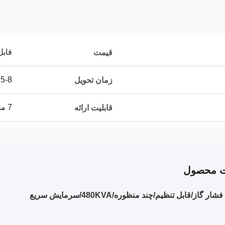
قابل
قیمت
5-8 ماه
زمان تحویل
7 مجموعه در ماه
قابلیت ارائه
ت محصول
گاز/قابل تنظیم/چند منظوره/480KVA/سرمایش سریع