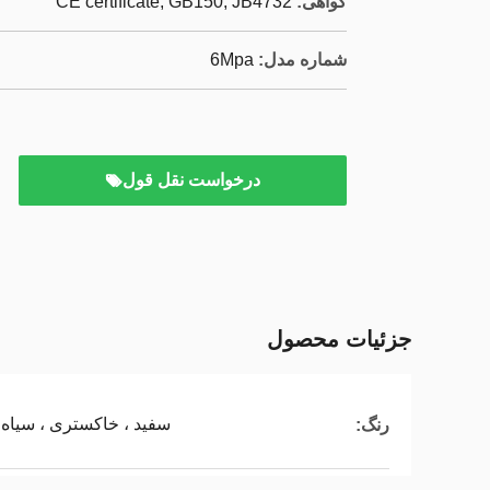
گواهی:
CE certificate, GB150, JB4732
شماره مدل:
6Mpa
درخواست نقل قول
جزئیات محصول
سفید ، خاکستری ، سیاه ،
رنگ: