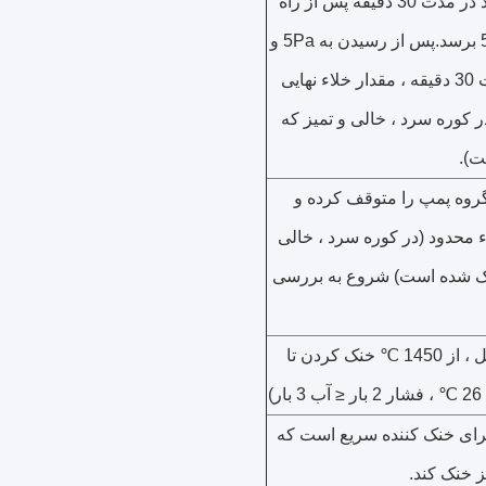
درجه خلاء می تواند در مدت 30 دقیقه پس از راه
اندازی پمپ به 5Pa برسد.پس از رسیدن به 5Pa و
سپس پمپاژ به مدت 30 دقیقه ، مقدار خلاء نهایی
د (در کوره سرد ، خالی و تمیز که
ت).
کرد گروه پمپ را متوقف کرده و
 محدود (در کوره سرد ، خالی
خشک شده است) شروع به بررسی
≤7 ساعت (بار کامل ، از 1450 ℃ خنک کردن تا
برای خنک کننده سریع است که
ز خنک کند.