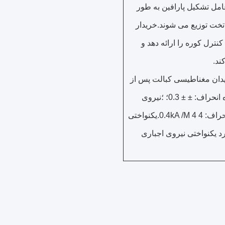
ا YG6) و عامل تشکیل پارافین به طور
خت توزیع می شوند.خریدار
کنترل کوره را ارائه دهد و
ند.
یش میدان مغناطیسی کبالت پس از
اپیلاسیون ، محدوده انحراف: ± ± 0.3؛ ؛نیروی
اجباری: محدوده انحراف: 4 4 0.4kA /M.یکنواختی
رد یکنواختی نیروی اجباری