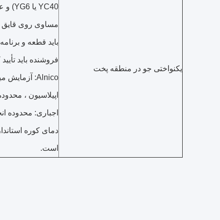
YC40 ی
مساوی روی قایق ت
باید قطعه و برنامه 
فروشنده باید تأیید ک
یکنواختی جو در منطقه پخت
Alnico: آزما
دمای کوره استاندا
است.