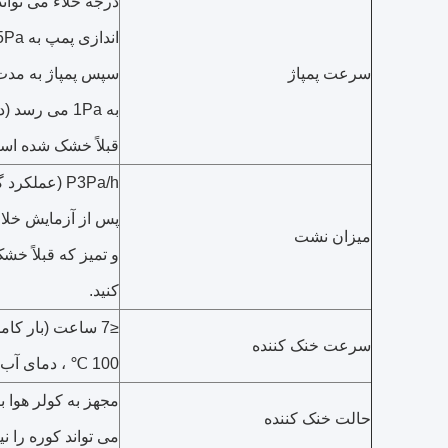
سرعت پمپاژ
به 1Pa می رس
قبلاً خشک شده اس
P3Pa/h (عمل
پس از آزمایش خلاء
میزان نشت
و تمیز که قبلاً 
کنید.
سرعت خنک کننده
100 ℃ ، دمای آب 26 ℃ ، فشار 2 بار ≤ آب 3 بار)
مجهز به کولر هوا 
حالت خنک کننده
می تواند کوره را نی