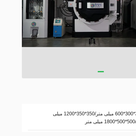
300*300*600 میلی متر/350*350*1200 میلی
تر