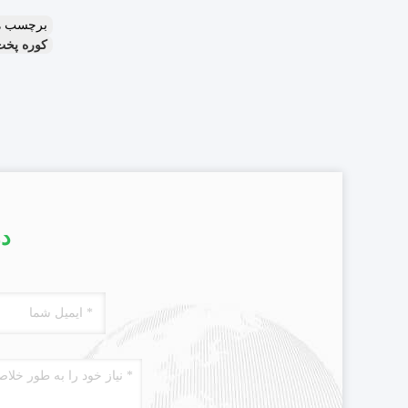
برچسب ه
کوره پخت فش
در