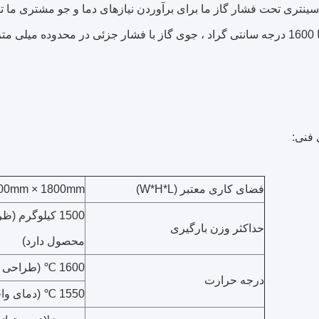
ینتری تحت فشار گاز ما برای برآوردن نیازهای دما و جو مشتری ما تول
یجاد شود.
 فنی:
فضای کاری معتبر (W*H*L)
00mm × 1800mm
1500 کیلوگرم 
حداکثر وزن بارگیری
محصول دارد)
1600 ℃ (طراحی حداکثر دما)
درجه حرارت
1550 ℃ (دمای واقعی کار)