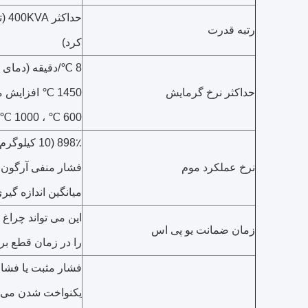
حدا
رتبه قدرت
کرد)
8 ℃/دقیقه (دمای ا
حداکثر نرخ گرمایش
1450 ℃ افزایش
600 ℃ ، 1000 ℃ ، 1200 ℃ مجاز است).
898٪ (10 کی
نرخ عملکرد موم
فشار منفی آرگون. ح
میانگین اندازه گیر
این می تواند چراغ
زمان ضمانت یو پی اس
را در زمان قطع برق بیش از 80 
فشار مثبت یا فشا
یکنواخت شدن می ش