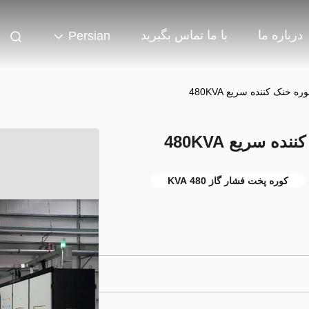
درباره ما
با ما تماس بگیرید
Persian
خنک کننده سریع 480KVA
 سریع 480KVA
کوره پخت فشار گاز 480 KVA