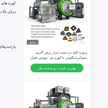
کوره های س
دمای بالا تا 1600 درجه سانتی گراد ، جوی گاز با فشار جزئی در محدوده میلی متر یا تورر ا
ویدیو
پارامترهای
پروژه کلید در دست ابزار برش کاربید
سیمانی/تنگستن با کوره تف جوشی فشار
گاز هوشمند
بهترین قیمت رو بدست بیار