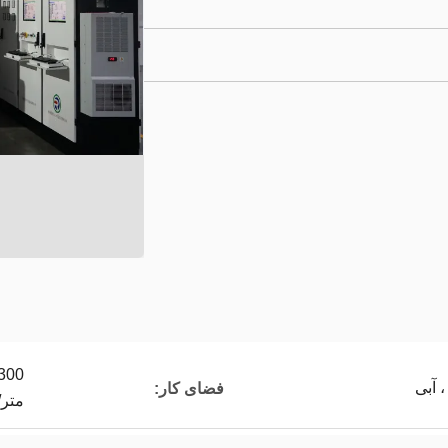
 آبی
فضای کار:
متر/500*500*1800 میلی م