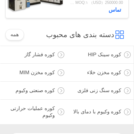
250000.00（USD） MOQ:۱ عدد
 های محبوب
همه
کوره فشار گاز
کوره مخزن MIM
زی
کوره صنعتی وکیوم
کوره عملیات حرارتی
بالا
وکیوم