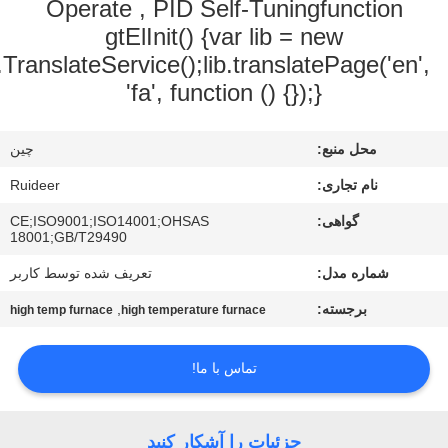
Operate , PID Self-Tu
کیفیت
gtElInit() {var li
google.translate.TranslateService();lib.tra
با
'fa', function ()
ما
تماس
چين
بگیرید
Ruideer
CE;ISO9001;ISO14001;OHSAS
18001;GB/T29490
درخواست
نقل قول
تعریف شده توسط کاربر
,
high temp furnace
high temperature furnace
نقشه
تماس با ما!
سایت
سیاست
ات را آشکار کنید