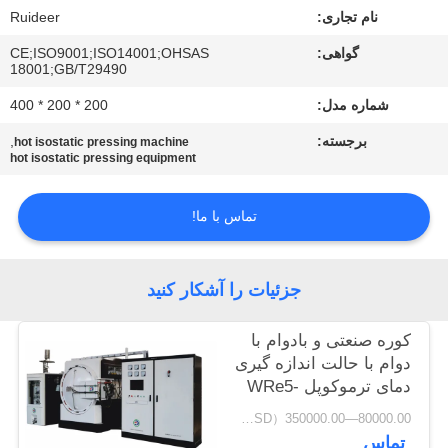
کیفیت
نام تجاری:
Ruideer
گواهی:
CE;ISO9001;ISO14001;OHSAS
18001;GB/T29490
با
شماره مدل:
200 * 200 * 400
ما
تماس
برجسته:
,
hot isostatic pressing machine
hot isostatic pressing equipment
بگیرید
تماس با ما!
درخواست
نقل قول
جزئیات را آشکار کنید
نقشه
کوره صنعتی و بادوام با
دوام با حالت اندازه گیری
سایت
دمای ترموکوپل WRe5-
26
80000.00—350000.00（USD） MOQ:۱ عدد
سیاست
تماس