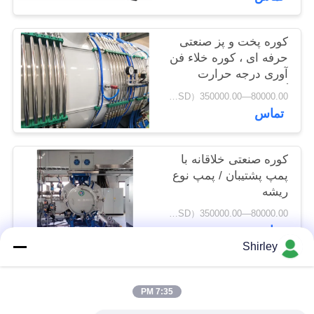
حفظ
حریم
کوره پخت و پز صنعتی
حرفه ای ، کوره خلاء فن
خصوصی
آوری درجه حرارت
گسترده ای
80000.00—350000.00（USD） MOQ:۱ عدد
تماس
کوره صنعتی خلاقانه با
پمپ پشتیبان / پمپ نوع
ریشه
80000.00—350000.00（USD） MOQ:۱ عدد
تماس
Shirley
دسته بندی های محبوب
همه
7:35 PM