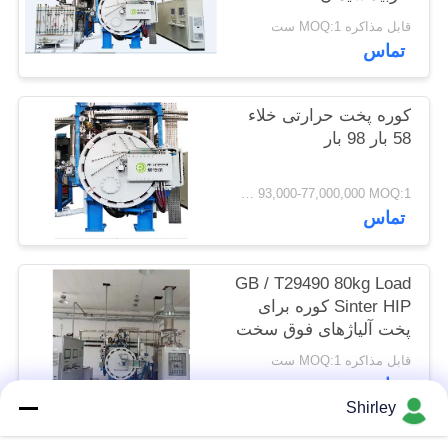
حفظ
قابل مذاکره MOQ:1 ست
تماس
حریم
خصوصی
کوره پخت حرارتی خلاء
58 بار 98 بار
USD 93,000-77,000,000 MOQ:1 مجموعه
تماس
GB / T29490 80kg Load
Sinter HIP کوره برای
پخت آلیاژهای فوق سخت
با خدمات پس از فروش
قابل مذاکره MOQ:1 ست
به موقع.
تماس
Shirley