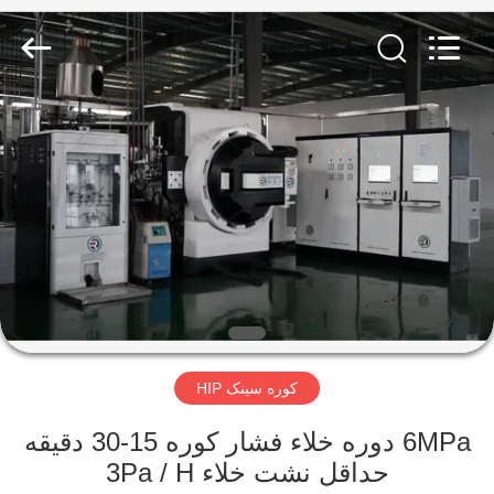
Ruideer
Metallurgy
Equipment
Manufacturing
Co.,Ltd.
All
Rights
Reserved.
خونه
محصولات
درباره
ما
تور
کوره سینک HIP
کارخانه
6MPa دوره خلاء فشار کوره 15-30 دقیقه
کنترل
حداقل نشت خلاء 3Pa / H