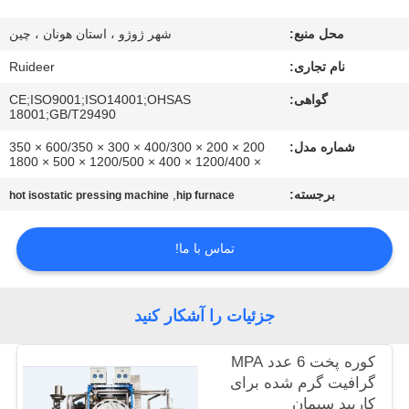
کیفیت
محل منبع:
شهر ژوژو ، استان هونان ، چین
با
نام تجاری:
Ruideer
ما
گواهی:
CE;ISO9001;ISO14001;OHSAS
18001;GB/T29490
تماس
شماره مدل:
200 × 200 × 400/300 × 300 × 600/350 × 350
بگیرید
× 1200/400 × 400 × 1200/500 × 500 × 1800
برجسته:
,
hot isostatic pressing machine
hip furnace
درخواست
نقل قول
تماس با ما!
نقشه
جزئیات را آشکار کنید
سایت
کوره پخت 6 عدد MPA
گرافیت گرم شده برای
سیاست
کاربید سیمان