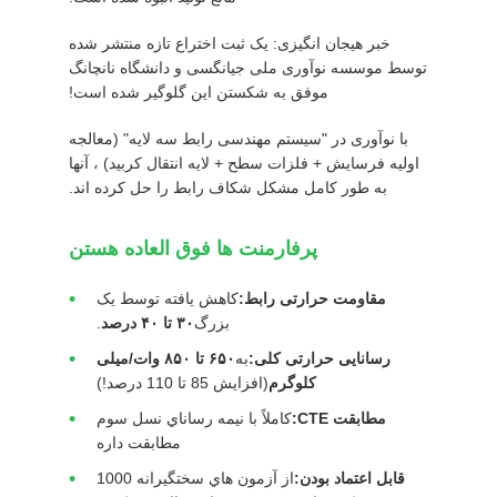
حفظ
خبر هیجان انگیزی: یک ثبت اختراع تازه منتشر شده
حریم
توسط موسسه نوآوری ملی جیانگسی و دانشگاه نانچانگ
موفق به شکستن این گلوگیر شده است!
خصوصی
با نوآوری در "سیستم مهندسی رابط سه لایه" (معالجه
اولیه فرسایش + فلزات سطح + لایه انتقال کربید) ، آنها
به طور کامل مشکل شکاف رابط را حل کرده اند.
پرفارمنت ها فوق العاده هستن
مقاومت حرارتی رابط:
کاهش یافته توسط یک
بزرگ
۳۰ تا ۴۰ درصد
.
رسانایی حرارتی کلی:
به
۶۵۰ تا ۸۵۰ وات/میلی
کلوگرم
(افزایش 85 تا 110 درصد!)
مطابقت CTE:
کاملاً با نيمه رساناي نسل سوم
مطابقت داره
قابل اعتماد بودن:
از آزمون هاي سختگیرانه 1000