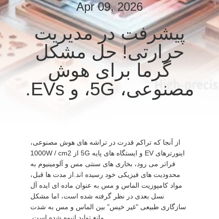
Apr 09, 2026
کیفیت
پیشرفت در مدیریت
با
حرارتی! حل مشکل
ما
گرما برای هوش
تماس
مصنوعی، 5G، و EVs.
بگیرید
درخواست
نقل قول
از آنجا که تراکم قدرت در تراشه های هوش مصنوعی،
اینورترهای EV و ایستگاه های پایه 5G از 1000W / cm2
فراتر می رود، بخاری های سنتی مس و آلومینیوم به
نقشه
محدودیت های فیزیکی خود رسیده اند.از مدت ها قبل،
سایت
مواد کامپوزیت الماس و مس به عنوان ماده ای ایده آل
نسل بعدی در نظر گرفته شده است، اما مشکل
سازگاری طبیعی "غیر خیس" بین الماس و مس به شدت
سیاست
مانع تولید انبوه شده است.