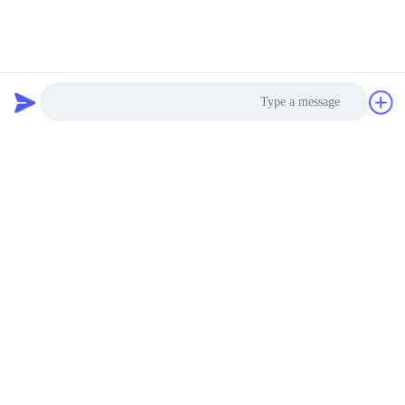
Photo
Video Call
Audio Call